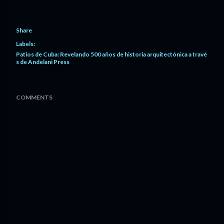
Share
Labels:
Patios de Cuba: Revelando 500 años de historia arquitectónica a travé
s de Andelani Press
COMMENTS